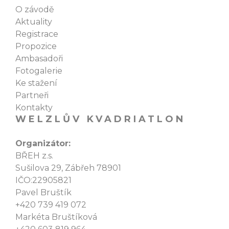
O závodě
Aktuality
Registrace
Propozice
Ambasadoři
Fotogalerie
Ke stažení
Partneři
Kontakty
WELZLŮV KVADRIATLON
Organizátor:
BŘEH z.s.
Sušilova 29, Zábřeh 78901
IČO:22905821
Pavel Bruštík
+420 739 419 072
Markéta Bruštíková