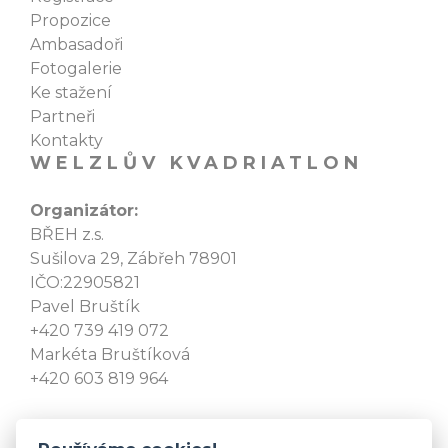
Propozice
Ambasadoři
Fotogalerie
Ke stažení
Partneři
Kontakty
WELZLŮV KVADRIATLON
Organizátor:
BŘEH z.s.
Sušilova 29, Zábřeh 78901
IČO:22905821
Pavel Bruštík
+420 739 419 072
Markéta Bruštíková
+420 603 819 964
welzl@email.cz