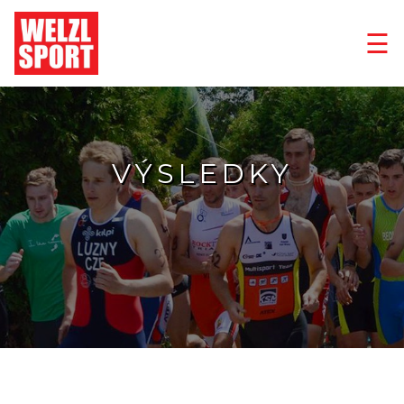
☰
VÝSLEDKY