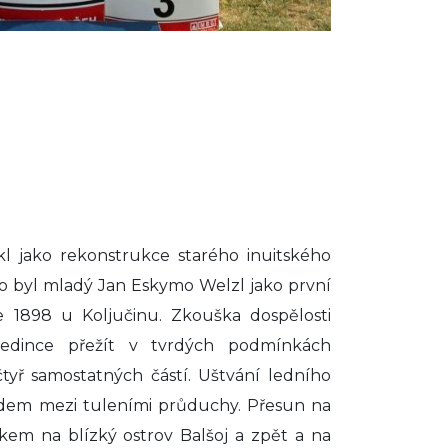
kl jako rekonstrukce starého inuitského
ého byl mladý Jan Eskymo Welzl jako první
 1898 u Koljučinu. Zkouška dospělosti
jedince přežít v tvrdých podmínkách
čtyř samostatných částí. Uštvání ledního
dem mezi tuleními průduchy. Přesun na
kem na blízký ostrov Balšoj a zpět a na