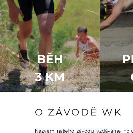
BĚH
P
3 KM
O ZÁVODĚ WK
Názvem našeho závodu vzdáváme hold 