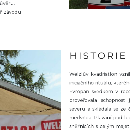
ůvěru.
oři závodu
HISTORIE
Welzlův kvadriatlon vzni
iniciačního rituálu, kter
Evropan svědkem v roce
prověřovala schopnost 
severu a skládala se ze 
medvěda. Plavání pod le
sněžnicích s celým majet