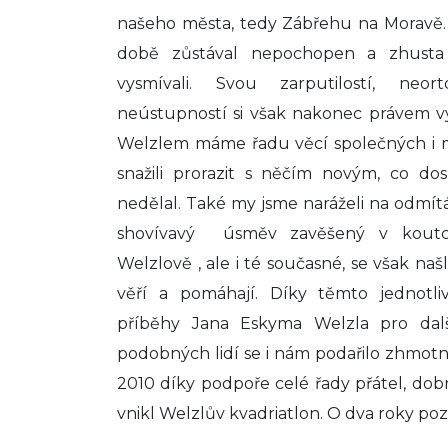
našeho města, tedy Zábřehu na Moravě.
době zůstával nepochopen a zhusta
vysmívali. Svou zarputilostí, neo
neústupností si však nakonec právem v
Welzlem máme řadu věcí společných i my
snažili prorazit s něčím novým, co d
nedělal. Také my jsme naráželi na odmít
shovívavý úsměv zavěšený v koutcí
Welzlově , ale i té současné, se však našl
věří a pomáhají. Díky těmto jednot
příběhy Jana Eskyma Welzla pro dal
podobných lidí se i nám podařilo zhmotnit
2010 díky podpoře celé řady přátel, dobro
vnikl Welzlův kvadriatlon. O dva roky poz