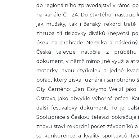
do regionálního zpravodajství v rámci p
na kanále ČT 24. Do čtvrtého nastoupilo
jak mužský, tak i ženský rekord tratě 
zhruba tři tisícovky divákù (největší po
úsek na přehradě Nemilka a následný i
Česká televize natočila z průběhu 
dokument, v němž mimo jiné využila atra
motorky, dvou čtyřkolek a jedné kvad
pořad, který získal uznání i samotného 
Oty Černého: ,,Jan Eskymo Welzl jako i
Ostrava, jako obvykle výborná práce. Kame
další festivalový dokument. To je dalš
Spolupráce s Českou televizí pokračuje i 
znovu staví rekordní počet závodníků a 
se konkurence a kvality sportovců týč