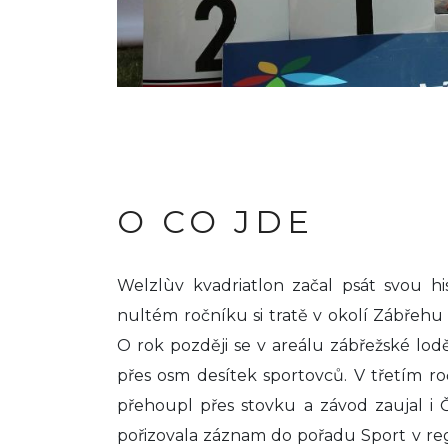
O CO JDE
Welzlùv kvadriatlon začal psát svou his
nultém ročníku si tratě v okolí Zábřehu
O rok později se v areálu zábřežské lodě
přes osm desítek sportovců. V třetím r
přehoupl přes stovku a závod zaujal i Č
pořizovala záznam do pořadu Sport v re