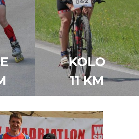
E
KOLO
M
11 KM