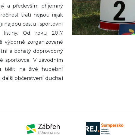
elný a především příjemný
ročnost tratí nejsou nijak
ji najdou cestu i sportovní
í listiny. Od roku 2017
mě výborně zorganizované
alitní a bohatý doprovodný
né sportovce. V závodním
u těšit na živé hudební
 další občerstvení ducha i