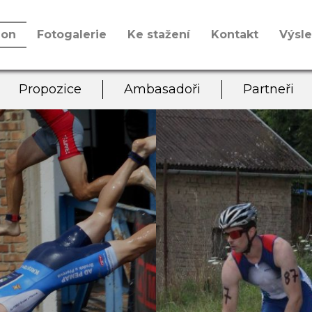
lon
Fotogalerie
Ke stažení
Kontakt
Výsl
Propozice
Ambasadoři
Partneři