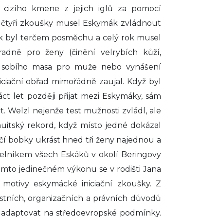
e cizího kmene z jejich iglů za pomocí
y čtyři zkoušky musel Eskymák zvládnout
ak byl terčem posměchu a celý rok musel
adně pro ženy (činění velrybích kůží,
 sobího masa pro muže nebo vynášení
niciační obřad mimořádně zaujal. Když byl
ct let později přijat mezi Eskymáky, sám
 Welzl nejenže test mužnosti zvládl, ale
inuitský rekord, když místo jedné dokázal
 bobky ukrást hned tři ženy najednou a
čelníkem všech Eskáků v okolí Beringovy
tomto jedinečném výkonu se v rodišti Jana
motivy eskymácké iniciační zkoušky. Z
stních, organizačních a právních důvodů
 adaptovat na středoevropské podmínky.