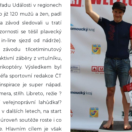
ořadu Události v regionech
 již 120 mužů a žen, padl
a závod sledovali u tratí
zornosti se těšil plavecký
n-line sjezd od nádrže).
závodu třicetiminutový
ktivní záběry z vrtulníku,
rikoptéry. Výsledkem byl
šéfa sportovní redakce ČT
nspirace je super nápad.
ra, střih. Libreto, režie ?
í veřejnoprávní lahůdka!?
v dalších letech, na start
úroveň soutěže roste i co
e. Hlavním cílem je však