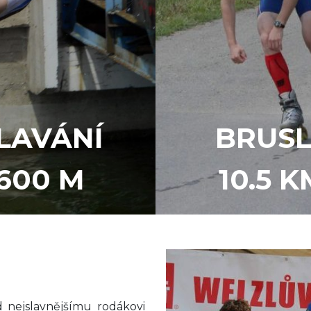
LAVÁNÍ
BRUSL
600 M
10.5 K
nejslavnějšímu rodákovi