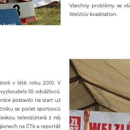
Všechny problémy se vša
Welzlův kvadriatlon.
torii v létě roku 2010. V
 vyzkoušelo 55 odvážlivců.
nice postavilo na start už
očníku se počet sportovců
eskou televizi,která z něj
gionech na ČT4 a reportáž