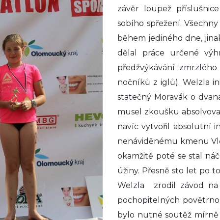
závěr loupež příslušnic
sobího spřežení. Všechn
během jediného dne, jin
dělal práce určené výhr
předžvýkávání zmrzlého
nočníků z iglů). Welzla i
statečný Moravák o dvaná
musel zkoušku absolvovat.
navíc vytvořil absolutní 
nenáviděnému kmenu Vlčí
okamžitě poté se stal ná
úžiny. Přesně sto let po 
Welzla zrodil závod na 
pochopitelných povětrno
bylo nutné soutěž mírně