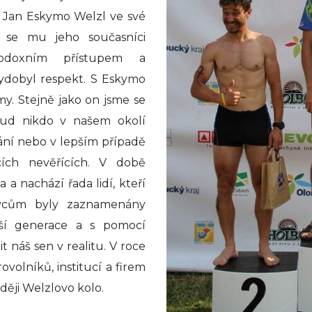
 Jan Eskymo Welzl ve své
 se mu jeho současníci
rtodoxním přístupem a
ydobyl respekt. S Eskymo
. Stejně jako on jsme se
osud nikdo v našem okolí
ání nebo v lepším případě
ch nevěřících. V době
a a nachází řada lidí, kteří
livcům byly zaznamenány
ší generace a s pomocí
 náš sen v realitu. V roce
volníků, institucí a firem
ději Welzlovo kolo.