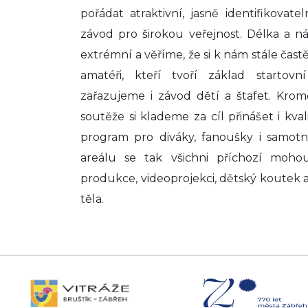
pořádat atraktivní, jasně identifikovat
závod pro širokou veřejnost. Délka a ná
extrémní a věříme, že si k nám stále častě
amatéři, kteří tvoří základ startovn
zařazujeme i závod dětí a štafet. Kro
soutěže si klademe za cíl přinášet i kv
program pro diváky, fanoušky i samot
areálu se tak všichni příchozí moho
produkce, videoprojekci, dětský koutek a
těla.